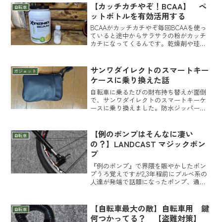
ー。黒を選べば気にならないんだけど白
【カッチカチやぞ！BCAA】 ペ
自転車
いのが好きだから仕方無い...
ットボトルを有効活用する
BCAAがカッチカチやぞ毎回BCAAを使っ
ていると途中からサラサラの粉がカッチ
カチになってくるんです。乾燥剤や珪藻
土スプーンとか入れててもカッチカチ。
毎回スプーンで削りながらボトルに投入
してました。「どーにかならんの？コ
サンワダイレクトのスマートキー
ガジェット
レ」と思っていたので...
ケースに乗り換えた話
自転車に乗るたびの財布持ち替えが面倒
で、サンワダイレクトのスマートキーケ
ースに乗り換えました。防水ジッパーや
使い勝手、コインホルダーとの組み合わ
せもレビューします。
【例のポンプはそんなに凄い
自転車
の？】LANDCAST マジックポン
プ
『例のポンプ』で界隈を賑やかしたポン
プうろ覚えですが2,3年程前にブルベ系の
人達が発端で話題になったポンプ、通称
『例のポンプ』。皆口を揃えて凄いぞ！
と褒め称えてたのが印象的だったのを覚
えています。携帯ポンプは姿勢が一番大
【自転車最大の敵】自転車用 鍵
自転車
事だと僕はその時既に...
何つかってる？ 【盗難対策】