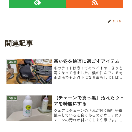
suka
関連記事
寒い冬を快適に過ごすアイテム
自転車
冬のライドは寒くてキツイ！めっきりと
寒くなってきました。僕の住んでいる岡
山県南でも氷点下になる事もしばしばで
す。僕は寒さに滅法弱いので冬は程んど
走りませんでした。「冬のライドはとに
かく寒くてキツイ！」手足が冷えると全
く走れなくなるタイプで冬...
【チェーンで真っ黒】汚れたウェ
自転車
アを綺麗にする
ウェアにチェーンの汚れが付く輪行や車
載をしていると良くあるのがウェアにチ
ェーンの汚れが付いてしまう事です。僕
もしょっちゅう汚れてます。輪行すると
大概汚れてます（笑）夏場はアームカバ