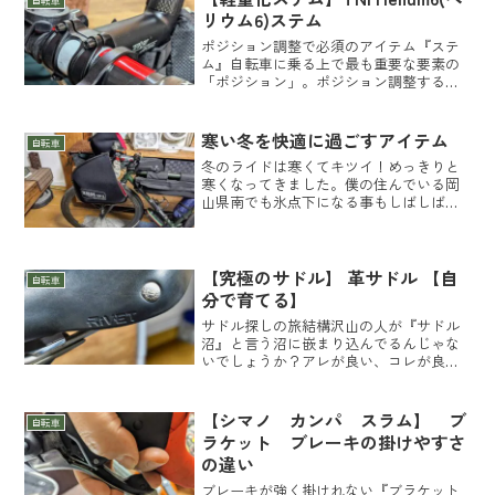
自転車
リウム6)ステム
ポジション調整で必須のアイテム『ステ
ム』自転車に乗る上で最も重要な要素の
「ポジション」。ポジション調整する時
に「ハンドルがもう少し近く（遠く）」
となった時に必須なのがステムです。よ
く初心者の人がサドルの前後させてハン
寒い冬を快適に過ごすアイテム
自転車
ドルまでの距離を調整した...
冬のライドは寒くてキツイ！めっきりと
寒くなってきました。僕の住んでいる岡
山県南でも氷点下になる事もしばしばで
す。僕は寒さに滅法弱いので冬は程んど
走りませんでした。「冬のライドはとに
かく寒くてキツイ！」手足が冷えると全
く走れなくなるタイプで冬...
【究極のサドル】 革サドル 【自
自転車
分で育てる】
サドル探しの旅結構沢山の人が『サドル
沼』と言う沼に嵌まり込んでるんじゃな
いでしょうか？アレが良い、コレが良い
と色々見聞きします。僕も結構沢山サド
ルは購入しました。人によって全然合う
合わないが異なるので良さそうなのを片
【シマノ カンパ スラム】 ブ
自転車
っ端から試すといった感じ...
ラケット ブレーキの掛けやすさ
の違い
ブレーキが強く掛けれない『ブラケット