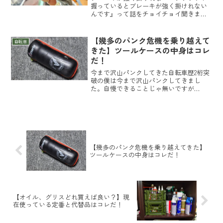
握っているとブレーキが強く掛けれない
んです』って話をチョイチョイ聞きま
す。割合女性の方が多いですが男性の方
もいます。随分昔の話になりますがかく
言う僕もロングライドでヘロヘロになっ
【幾多のパンク危機を乗り越えて
自転車
たり、下りでブレーキ掛けっ...
きた】ツールケースの中身はコレ
だ！
今まで沢山パンクしてきた自転車歴2桁突
破の僕は今まで沢山パンクしてきまし
た。自慢できることじゃ無いですが
（笑）パンクして自走で帰って来れなか
ったのは過去1回。その時はチューブ2
本、パッチ4枚消化してアウトになった
散々な事態でした。そんな僕の...
【幾多のパンク危機を乗り越えてきた】
ツールケースの中身はコレだ！
【オイル、グリスどれ買えば良い？】現
在使っている定番と代替品はコレだ！