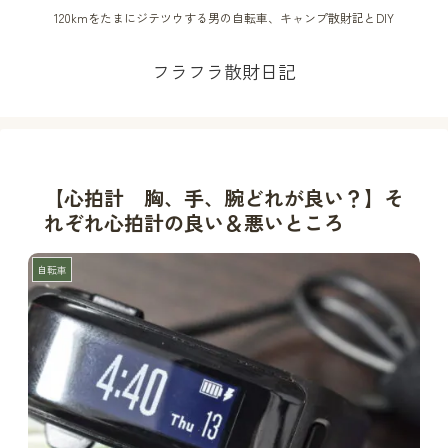
120kmをたまにジテツウする男の自転車、キャンプ散財記とDIY
フラフラ散財日記
【心拍計 胸、手、腕どれが良い？】そ
れぞれ心拍計の良い＆悪いところ
自転車