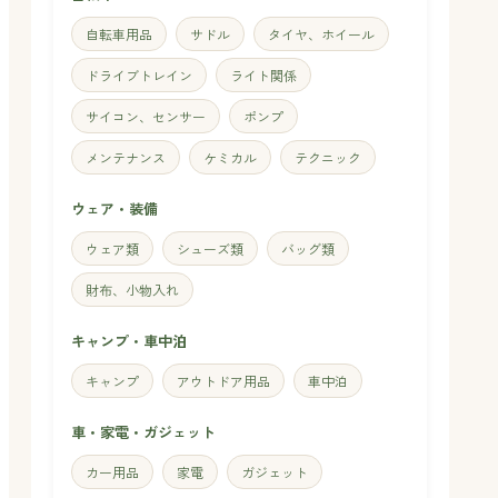
自転車用品
サドル
タイヤ、ホイール
ドライブトレイン
ライト関係
サイコン、センサー
ポンプ
メンテナンス
ケミカル
テクニック
ウェア・装備
ウェア類
シューズ類
バッグ類
財布、小物入れ
キャンプ・車中泊
キャンプ
アウトドア用品
車中泊
車・家電・ガジェット
カー用品
家電
ガジェット