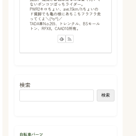
ないポンコツぼっちライダー。
PWR2キロちょい、ave.15km/hちょいの
ド貧脚でも亀の様にあちこちフラフラ走
ってくよ＼(^o^)／
TADA車N.o.269、トレンクル、BSモール
トン、RFX8，CAAD10所有。
検索
検索
自転車パーツ