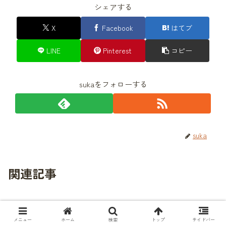
シェアする
X
Facebook
はてブ
LINE
Pinterest
コピー
sukaをフォローする
suka
関連記事
高コスパサイコン iGPSPORT
自転車
iGS630【35時間稼働】
メニュー
ホーム
検索
トップ
サイドバー