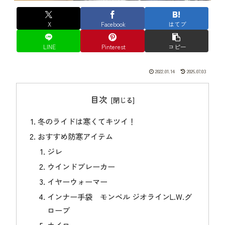
X
Facebook
はてブ
LINE
Pinterest
コピー
2022.01.14
2026.07.03
目次
冬のライドは寒くてキツイ！
おすすめ防寒アイテム
ジレ
ウインドブレーカー
イヤーウォーマー
インナー手袋 モンベル ジオラインL.W.グ
ローブ
カイロ