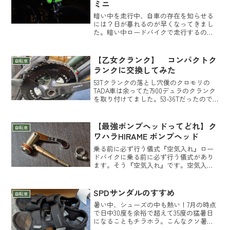
ミニ
暗い中を走行中、自車の存在を知らせる
には？日が暮れるのが早くなってきまし
た。暗い中ロードバイクで走行するのに
気を使うのが自分の存在を認識して貰う
こと。皆さん認識して貰うのにどんな事
をしてますか？ライトで対応してるよっ
【乙女クランク】 コンパクトク
自転車
て人が大多数だと思います...
ランクに交換してみた
53Tクランクの落とし穴僕のクロモリの
TADA車は余ってた7900デュラのクランク
を取り付けてました。53-36Tだったので
すがあまり山坂道を好んで走らなかった
のと、走ってもまぁ何とか登れたのでそ
れ程問題になった事はありませんでし
【最強ポンプヘッドってどれ】ク
自転車
た。eTA...
ワハラHIRAME ポンプヘッド
乗る前に必ず行う儀式『空気入れ』ロー
ドバイクに乗る前に必ず行う儀式があり
ます。そう『空気入れ』です。空気入れ
る時にポンプヘッドが一発で脱着出来な
い、エアーが漏れて上手く入らないとか
チョットした問題を抱えたままの人は意
SPDサンダルのすすめ
自転車
外と多いんじゃないでしょ...
暑い中、シューズの中も熱い！7月の時点
で日中30度を余裕で超えて35度の猛暑日
になることもチラホラ。こんなクソ暑い
中走るとウェア類も蒸れ蒸れだけど、シ