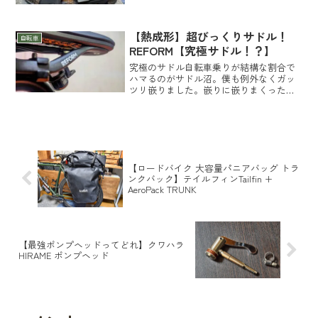
ューズも汗で蒸れてアツアツ状態でメッ
チャ不快！夏のこの不快な状態はなんと
かなんないの？って...
【熱成形】超びっくりサドル！
自転車
REFORM【究極サドル！？】
究極のサドル自転車乗りが結構な割合で
ハマるのがサドル沼。僕も例外なくガッ
ツリ嵌りました。嵌りに嵌りまくった結
果、→ 【究極のサドル】 革サドル 【自
分で育てる】『究極のサドル』とも言わ
れている皮サドルに辿り着きました。自
分の乗り方だと普通の...
【ロードバイク 大容量パニアバッグ トラ
ンクバック】テイルフィンTailfin +
AeroPack TRUNK
【最強ポンプヘッドってどれ】クワハラ
HIRAME ポンプヘッド