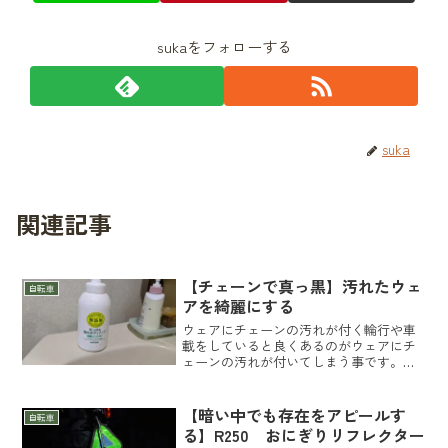
sukaをフォローする
suka
関連記事
【チェーンで真っ黒】汚れたウェ
自転車
アを綺麗にする
ウェアにチェーンの汚れが付く輪行や車
載をしていると良くあるのがウェアにチ
ェーンの汚れが付いてしまう事です。僕
もしょっちゅう汚れてます。輪行すると
大概汚れてます（笑）夏場はアームカバ
ー。黒を選べば気にならないんだけど白
【暗い中でも存在をアピールす
自転車
いのが好きだから仕方無い...
る】R250 おにぎりリフレクター