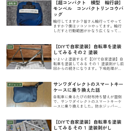
【超コンパクト 横型 輪行袋】
自転車
モンベル コンパクトリンコウバ
ッグ
輪行してますか？皆さん輪行ってやって
ますか？僕はソコソコやってます。輪行
しだすと行動範囲がかなり広くなって遠
出も割合気兼ねなく出来るようになりま
した。そんな輪行に必須なアイテム輪行
袋について現在僕がメインで使っている
【DIYで自家塗装】自転車を塗装
DIY
物を紹介します。輪行に興...
してみる その２ 塗装
いよいよ塗装するぞ【DIYで自家塗装】自
転車を塗装してみる その１ 塗装剥がし前
回からの続きになります。下地処理が出
来たのでいよいよ塗装に入ります。準備
したものは塗料、刷毛。塗りはスプレ
ー、ローラーを使わず刷毛で塗ります。
サンワダイレクトのスマートキー
ガジェット
塗料は色んな種類が...
ケースに乗り換えた話
自転車に乗るたびの財布持ち替えが面倒
で、サンワダイレクトのスマートキーケ
ースに乗り換えました。防水ジッパーや
使い勝手、コインホルダーとの組み合わ
せもレビューします。
【DIYで自家塗装】自転車を塗装
DIY
してみる その１ 塗装剥がし