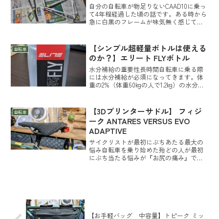
自分の自転車が物足りないCAAD10に乗っ
て4年程経過した頃の話です。ある時から
急に白黒のフレームが味気無く感じて来
てました。CAAD10の性能は気に入ってい
て特に不満も無かったのですが、なんか
もっと格好良いのに乗りたいなぁーと各
【シンプル超軽量ボトルは使える
自転車
メーカーの...
のか？】エリート FLYボトル
水分補給の重要性長時間自転車に乗る際
には水分補給が必須になってきます。体
重の2%（体重60kgの人で1.2kg）の水分を
失うと持久性パフォーマンス低下し始
め、3%でスプリントパフォーマンス低
下、4%で疲労感や頭痛等の脱水症状が表
【3Dプリンターサドル】 フィジ
自転車
れるそうです...
ーク ANTARES VERSUS EVO
ADAPTIVE
サイクリストが最初にぶちあたる最大の
悩み自転車を乗り始めた殆どの人が最初
にぶち当たる悩みが『お尻の痛み』で
す。初心者の場合はとりあえず乗り続け
ているとお尻に少しずつ耐性が出来てき
て痛みの度合いが少なくなってきます。
が、それもある程度までで、...
【お手軽バッグ 中容量】トピーク ミッ