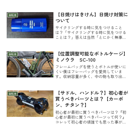
らスマホをバックポケットに突っ込んで
走ってるのをよく見ます。僕も昔バック
ポケットに入れてたんですが、何度か落
【日焼けはきけん】日焼け対策に
自転車
として紛失したことがあり...
ついて
サイクリングする時に気をつけること
は？「サイクリングする時に気をつける
ことは？」答えは当然「とにかく無事に
帰ってくる」。「無事」とは事故や怪我
をしないという当たり前の事です。それ
以外にも無理しすぎて膝や足を痛めたと
【位置調整可能なボトルケージ】
自転車
か、寝て休んで回復する疲労...
ミノウラ SC-100
フレームバッグを使うとボトルが使いに
くい僕はフレーバッグを愛用していま
す。収納容量が多く、中の物も取り出し
やすく、フレームの中心にあるので安定
して走れる、とかなりのメリットがあり
ます。【お手軽バッグ 中容量】トピー
【サドル、ハンドル？】初心者が
自転車
ク ミッドローダー 4.5...
買うべきパーツとは？【カーボ
ン、チタン？】
初心者が最初に買うべきパーツは？『初
心者が最初に買うべきパーツって何？』
コレって初心者の頃誰でも思った事があ
るんじゃないかと思います。僕も昔同じ
事を師匠（元プロ選手で僕が勝手にそう