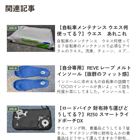
関連記事
【自転車メンテナンス ウエス何
自転車
使ってる？】ウエス あれこれ
自転車のメンテナンス ウエス何使って
る？自転車のメンテナンスで必須なアイ
テムのウエス。洗車、チェーン、スプロ
ケ清掃等、皆さんはどんなウエスを使っ
てますか？現在僕が使っているウエスを
紹介します。よかったら参考にしてして
【自分専用】REVE レーブ メルト
自転車
みて下さい。現在使用して...
インソール【抜群のフィット感】
インソールに求めるもの自転車の話題で
「〇〇のインソールが良いよ」って話を
何度か耳にしてました。インソールを変
えてパワーが上がった、かかりが良くな
った、フィット感がましたとか効果は
様々です。インソールの話をした後で家
【ロードバイク 財布持ち運びど
自転車
に帰って調べてみると基本ど...
うしてる？】R250 スマートライ
ドポーチDX
サイクリング時、貴重品どうしてる？皆
さん、サイクリング時に財布なんかの貴
重品はどうやって運んでますか？財布や