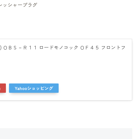
レッシャープラグ
エス) ＯＢＳ－Ｒ１１ ロードモノコック ＯＦ４５ フロントフ
場
Yahooショッピング