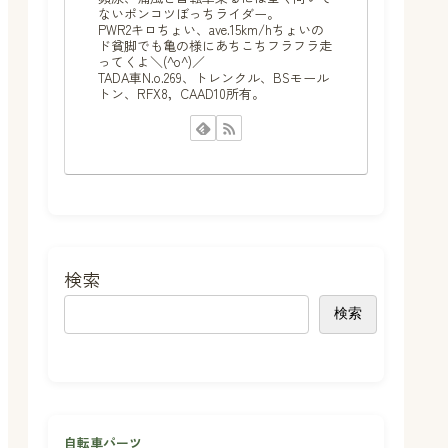
ないポンコツぼっちライダー。
PWR2キロちょい、ave.15km/hちょいの
ド貧脚でも亀の様にあちこちフラフラ走
ってくよ＼(^o^)／
TADA車N.o.269、トレンクル、BSモール
トン、RFX8，CAAD10所有。
検索
検索
自転車パーツ