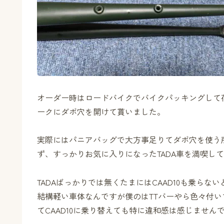
オーダー時はロードバイクでバイクパッキングして
ークにダボ穴を開けて貰いました。
実際にはパニアバッグで大方事足りてダボ穴を使う
ず、すっかりお気に入りになったTADA車を満喫し
TADAばっかりでは無くたまにはCAAD10も乗らない
結構軽い車体なんですが僕のはTTバーやら色々付
てCAAD10に乗り替えても特に違和感は感じません