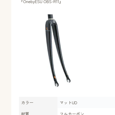
『OnebyESU OBS-R11』
カラー
マットUD
材質
フルカーボン