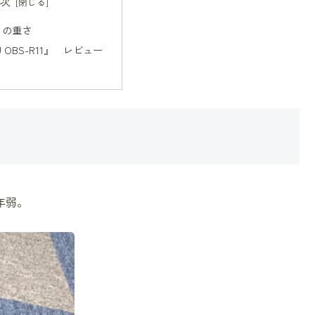
次
りの重さ
U OBS-R11』 レビュー
年弱。