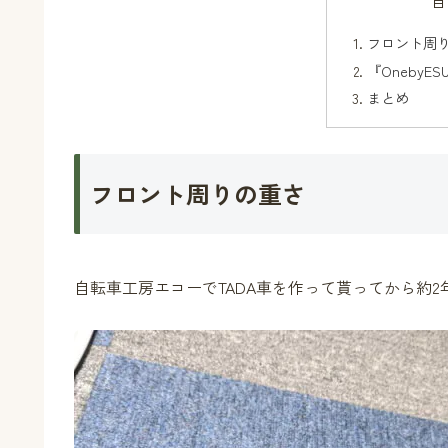
目
フロント周
『OnebyES
まとめ
フロント周りの重さ
自転車工房エコーでTADA車を作って貰ってから約2