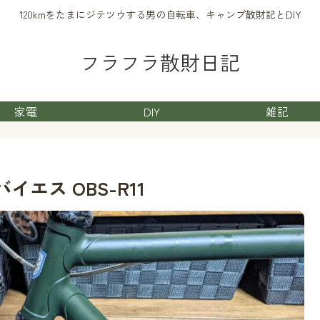
120kmをたまにジテツウする男の自転車、キャンプ散財記とDIY
フラフラ散財日記
家電
DIY
雑記
エス OBS-R11