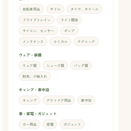
自転車用品
サドル
タイヤ、ホイール
ドライブトレイン
ライト関係
サイコン、センサー
ポンプ
メンテナンス
ケミカル
テクニック
ウェア・装備
ウェア類
シューズ類
バッグ類
財布、小物入れ
キャンプ・車中泊
キャンプ
アウトドア用品
車中泊
車・家電・ガジェット
カー用品
家電
ガジェット