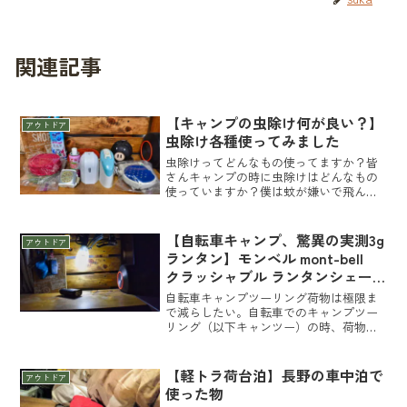
関連記事
【キャンプの虫除け何が良い？】
アウトドア
虫除け各種使ってみました
虫除けってどんなもの使ってますか？皆
さんキャンプの時に虫除けはどんなもの
使っていますか？僕は蚊が嫌いで飛んで
いるのを見ただけで殺しとかないと落ち
着かなくなる程メチャクチャ嫌いです。
そんな僕が暖かい時期必須用品の虫除け
【自転車キャンプ、驚異の実測3g
アウトドア
を色々使ってみた感想を書...
ランタン】モンベル mont-bell
クラッシャブル ランタンシェー
ド
自転車キャンプツーリング荷物は極限ま
で減らしたい。自転車でのキャンプツー
リング（以下キャンツー）の時、荷物は
極力少なくしたい。少ない（軽い）程、
自転車での加減速が楽で車体もふらつか
ず安定しやすいです。なので荷物選びは
【軽トラ荷台泊】長野の車中泊で
アウトドア
基本的に必要か？小さい物...
使った物