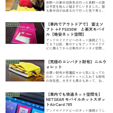
長野への車中泊旅先日行った長野への旅
は予定を殆んど組まずにいきました。宿
も車中泊が出来るので行った先で考えれ
ばいいやと思ってました。最終的に5泊し
たのですが全て車中泊でした。疲れるこ
ともなく割合快適に過ごせました。今回
【車内でアウトドアで】 富士ソ
アウトドア
の車中泊に使ったアイテ...
フト +F FS030W と楽天モバイ
ル【格安ネット空間】
アンドロイドナビへのネット接続どうし
てる？以前、車のナビをアンドロイドナ
ビに換えてからは車内がエンタメ空間に
なり長時間の通勤も苦にならなくなりま
した。アンドロイドナビはネット接続が
必要なので自動でネット接続出来るよう
【究極のコンパクト財布】ニルウ
アウトドア
にモバイルルーターを設置...
ォレット
分厚い財布が邪魔前々から気になってた
のが、ズボンのポケットに入れてる財布
の存在感。大きさも厚みもあって、お尻
のポケットに入れてると座った時に地味
に邪魔。なので最近は腿ポケット付きの
ズボンを好んで履いてるんですが、それ
【車内でも快適ネット空間を】
アウトドア
でもポケットの口がちょっ...
NETGEAR モバイルホットスポッ
トAirCard 785
アンドロイドナビへのネット接続どうし