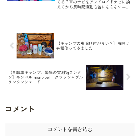
てる？車のナビをアンドロイドナビに換
えてから長時間通勤も苦にならないエン
タメ空間になりました。→ 【 ANDROID
ナビ 車内で快適エンターテインメント空
間】『XTRONS TB700L 』ただし毎回ネ
ッ...
【キャンプの虫除け何が良い？】虫除け
各種使ってみました
【自転車キャンプ、驚異の実測3gランタ
ン】モンベル mont-bell クラッシャブル
ランタンシェード
コメント
コメントを書き込む