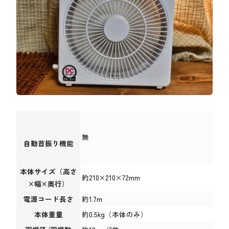
無
自動首振り機能
本体サイズ（高さ
約210×210×72mm
×幅×奥行）
電源コード長さ
約1.7m
本体重量
約0.5kg（本体のみ）