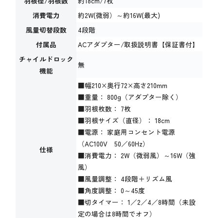
羽根径/羽根数
約18cm/7枚
消費電力
約2W(微弱）～約16W(最大)
風量切替段数
4段階
付属品
ACアダプター/取扱説明書【保証書付】
チャイルドロック
無
機能
■幅210×奥行72×高さ210mm
■重量： 800g（アダプター除く）
■羽根枚数： 7枚
■羽根サイズ（直径）： 18cm
■電源： 家庭用コンセント電源
（AC100V 50／60Hz）
仕様
■消費電力： 2W（微弱風）～16W（強
風）
■風量調整： 4段階＋リズム風
■角度調整： 0～45度
■切タイマー： 1／2／4／8時間（未設
定の場合は8時間でオフ）